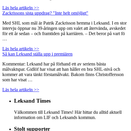
Läs hela artikeln >>
Zackrissons sista uppdrag? "Inte helt omöjligt"
Med SHL som mål är Patrik Zackrisson hemma i Leksand. I en stor
intervju öppnar nu 39-åringen upp om valet att återvända, avskedet
för ett år sedan – och framtiden på karriären. – Det beror på vart fö
…
Läs hela artikeln >>
Så kan Leksand ställa upp i premiären
Kommentar: Leksand har på förhand ett av seriens bästa
målvaktspar. Gidlöf har visat att han håller en bra SHL-nivå och
kommer att vara tänkt förstamålvakt. Bakom finns Christoffersson
som har visat …
Läs hela artikeln >>
Leksand Times
Välkommen till Leksand Times! Här hittar du alltid aktuell
information om LIF och Leksands kommun.
Stolt supporter