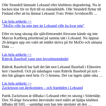
Olle Strandell lämnade Leksand efter klubbens degradering. Nu är
backen klar för en flytt till en mästarklubb. Olle Strandell flyttar till
Finland efter att ha lämnat Leksand. Foto: Petter Arvidson/Bi …
Läs hela artikeln >>
"MoDo ville ha mig mer än Leksand ville ha kvar mig"
Efter en tung säsong där självförtroendet försvann kände sig inte
Marcus Karlberg prioriterad på samma sätt i Leksand. Nu öppnar
26-åringen upp om valet att istället skriva på för MoDo och utmana
Dala …
Läs hela artikeln >>
Rättvik Baseboll vann mot favoritmotståndet
Rättvik Baseboll har haft det lätt mot Leksand Baseball i Elitserien
herr i baseboll. Och på måndagen vann Rättvik Baseboll på nytt –
den här gången med hela 15–5 hemma. Det var lagets sjätte raka …
Läs hela artikeln >>
Zackrisson om återkomsten – och framtiden i Leksand
Patrik Zackrisson är tillbaka i Leksand efter en säsong i Södertälje.
Den 39-årige forwarden återvänder med målet att hjälpa klubben
tillbaka till SHL – samtidigt som han inte utesluter att den …