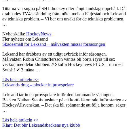
Tittarna var sugna på SHL-hockey efter långt landslagsuppehåll. Då
drabbades TV4:s sändning från mötet mellan Färjestad och Leksand
av tekniska problem. – Vi ber om ursäkt för de tekniska problemen,
…
Nyhetskälla:
HockeyNews
Fler nyheter om Leksand
Skadesmäll för Leksand – målvakten missar försäsongen
Leksand har drabbats av ett tidigt avbräck inför säsongen.
Målvakten Robin Christoffersson väntas bli borta i fyra till sex
veckor, meddelar klubben. // Skaffa Hockeynews PLUS – nu med
Swish! ✔ 3 måna …
Läs hela artikeln >>
Leksands drag – plockar in provspelare
Leksand tar in en provspelare inför den kommande säsongen.
Backen Nathan Staois ansluter på ett korttidskontrakt inför starten av
HockeyAllsvenskan. – Det ska bli spännande att följa honom, säger
…
Läs hela artikeln >>
Klart: Det blir Leksandsbackens nya klubb