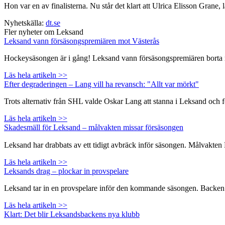
Hon var en av finalisterna. Nu står det klart att Ulrica Elisson Grane, 
Nyhetskälla:
dt.se
Fler nyheter om Leksand
Leksand vann försäsongspremiären mot Västerås
Hockeysäsongen är i gång! Leksand vann försäsongspremiären borta mo
Läs hela artikeln >>
Efter degraderingen – Lang vill ha revansch: "Allt var mörkt"
Trots alternativ från SHL valde Oskar Lang att stanna i Leksand och 
Läs hela artikeln >>
Skadesmäll för Leksand – målvakten missar försäsongen
Leksand har drabbats av ett tidigt avbräck inför säsongen. Målvakte
Läs hela artikeln >>
Leksands drag – plockar in provspelare
Leksand tar in en provspelare inför den kommande säsongen. Backen Na
Läs hela artikeln >>
Klart: Det blir Leksandsbackens nya klubb