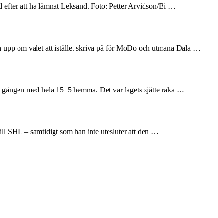
and efter att ha lämnat Leksand. Foto: Petter Arvidson/Bi …
en upp om valet att istället skriva på för MoDo och utmana Dala …
här gången med hela 15–5 hemma. Det var lagets sjätte raka …
till SHL – samtidigt som han inte utesluter att den …