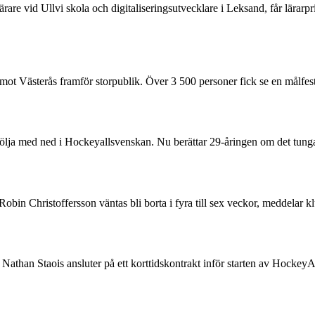
lärare vid Ullvi skola och digitaliseringsutvecklare i Leksand, får lärarp
t Västerås framför storpublik. Över 3 500 personer fick se en målfest
följa med ned i Hockeyallsvenskan. Nu berättar 29-åringen om det tunga 
n Robin Christoffersson väntas bli borta i fyra till sex veckor, medd
than Staois ansluter på ett korttidskontrakt inför starten av HockeyA