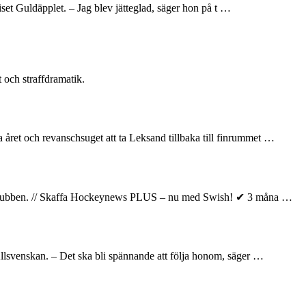
riset Guldäpplet. – Jag blev jätteglad, säger hon på t …
 och straffdramatik.
året och revanschsuget att ta Leksand tillbaka till finrummet …
elar klubben. // Skaffa Hockeynews PLUS – nu med Swish! ✔ 3 måna …
llsvenskan. – Det ska bli spännande att följa honom, säger …