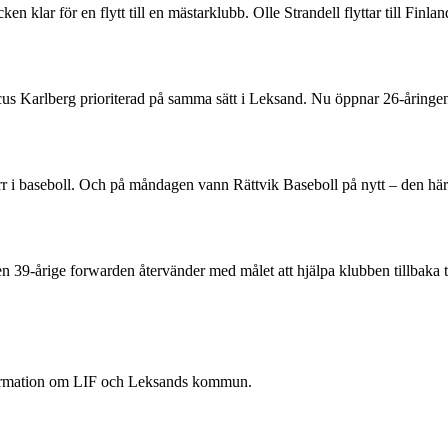
 klar för en flytt till en mästarklubb. Olle Strandell flyttar till Finl
rcus Karlberg prioriterad på samma sätt i Leksand. Nu öppnar 26-åring
 herr i baseboll. Och på måndagen vann Rättvik Baseboll på nytt – den 
Den 39-årige forwarden återvänder med målet att hjälpa klubben tillbaka 
nformation om LIF och Leksands kommun.