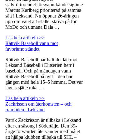
självförtroendet försvann kände sig inte
Marcus Karlberg prioriterad på samma
sätt i Leksand. Nu öppnar 26-åringen
upp om valet att istället skriva på för
MoDo och utmana Dala …
Läs hela artikeln >>
Rättvik Baseboll vann mot
favoritmotståndet
Rättvik Baseboll har haft det lätt mot
Leksand Baseball i Elitserien herr i
baseboll. Och på måndagen vann
Rättvik Baseboll på nytt – den här
gången med hela 15–5 hemma. Det var
lagets sjätte raka …
Läs hela artikeln >>
Zackrisson om återkomsten – och
framtiden i Leksand
Patrik Zackrisson är tillbaka i Leksand
efter en säsong i Södertälje. Den 39-
årige forwarden återvänder med målet
att hjälpa klubben tillbaka till SHL –