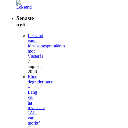
Senaste
nytt
Leksand
vann
försäsongspremiären
mot
Västerås
7
augusti,
2026
Efter
degraderingen
–
Lang
vill
ha
revansch:
"Allt
var
mörkt"