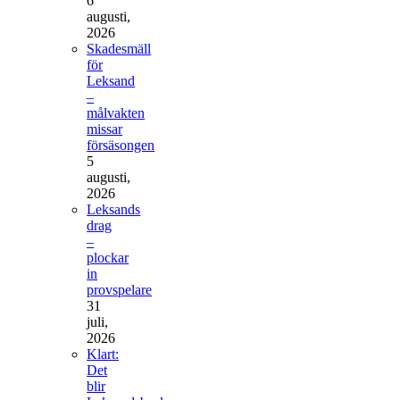
6
augusti,
2026
Skadesmäll
för
Leksand
–
målvakten
missar
försäsongen
5
augusti,
2026
Leksands
drag
–
plockar
in
provspelare
31
juli,
2026
Klart:
Det
blir