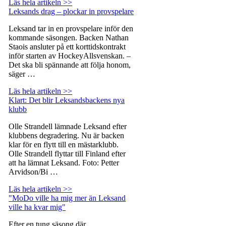
Läs hela artikeln >>
Leksands drag – plockar in provspelare
Leksand tar in en provspelare inför den
kommande säsongen. Backen Nathan
Staois ansluter på ett korttidskontrakt
inför starten av HockeyAllsvenskan. –
Det ska bli spännande att följa honom,
säger …
Läs hela artikeln >>
Klart: Det blir Leksandsbackens nya
klubb
Olle Strandell lämnade Leksand efter
klubbens degradering. Nu är backen
klar för en flytt till en mästarklubb.
Olle Strandell flyttar till Finland efter
att ha lämnat Leksand. Foto: Petter
Arvidson/Bi …
Läs hela artikeln >>
"MoDo ville ha mig mer än Leksand
ville ha kvar mig"
Efter en tung säsong där