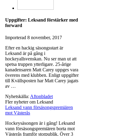
Uppgifter: Leksand förstärker med
forward
Importerad
8 november, 2017
Efter en hackig säsongsstart är
Leksand är på gång i
hockeyallsvenskan. Nu ser man ut att
spetsa truppen ytterligare. 25-årige
kanadensaren Matt Carey uppges vara
överens med klubben. Enligt uppgifter
till Kvällsposten har Matt Carey jagats
av …
Nyhetskälla:
Aftonbladet
Fler nyheter om Leksand
Leksand vann försäsongspremiären
mot Västerås
Hockeysäsongen är i gång! Leksand
vann försäsongspremiären borta mot
Västerås framför storpublik. Över 3