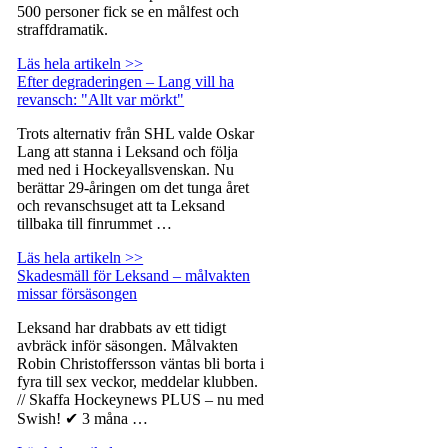
500 personer fick se en målfest och
straffdramatik.
Läs hela artikeln >>
Efter degraderingen – Lang vill ha
revansch: "Allt var mörkt"
Trots alternativ från SHL valde Oskar
Lang att stanna i Leksand och följa
med ned i Hockeyallsvenskan. Nu
berättar 29-åringen om det tunga året
och revanschsuget att ta Leksand
tillbaka till finrummet …
Läs hela artikeln >>
Skadesmäll för Leksand – målvakten
missar försäsongen
Leksand har drabbats av ett tidigt
avbräck inför säsongen. Målvakten
Robin Christoffersson väntas bli borta i
fyra till sex veckor, meddelar klubben.
// Skaffa Hockeynews PLUS – nu med
Swish! ✔ 3 måna …