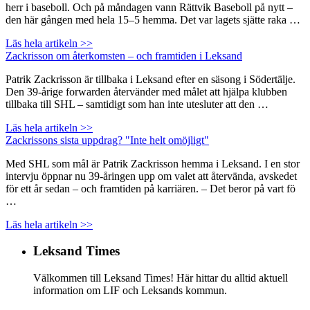
herr i baseboll. Och på måndagen vann Rättvik Baseboll på nytt –
den här gången med hela 15–5 hemma. Det var lagets sjätte raka …
Läs hela artikeln >>
Zackrisson om återkomsten – och framtiden i Leksand
Patrik Zackrisson är tillbaka i Leksand efter en säsong i Södertälje.
Den 39-årige forwarden återvänder med målet att hjälpa klubben
tillbaka till SHL – samtidigt som han inte utesluter att den …
Läs hela artikeln >>
Zackrissons sista uppdrag? "Inte helt omöjligt"
Med SHL som mål är Patrik Zackrisson hemma i Leksand. I en stor
intervju öppnar nu 39-åringen upp om valet att återvända, avskedet
för ett år sedan – och framtiden på karriären. – Det beror på vart fö
…
Läs hela artikeln >>
Leksand Times
Välkommen till Leksand Times! Här hittar du alltid aktuell
information om LIF och Leksands kommun.