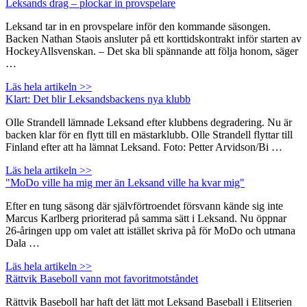
Leksands drag – plockar in provspelare
Leksand tar in en provspelare inför den kommande säsongen.
Backen Nathan Staois ansluter på ett korttidskontrakt inför starten av
HockeyAllsvenskan. – Det ska bli spännande att följa honom, säger
…
Läs hela artikeln >>
Klart: Det blir Leksandsbackens nya klubb
Olle Strandell lämnade Leksand efter klubbens degradering. Nu är
backen klar för en flytt till en mästarklubb. Olle Strandell flyttar till
Finland efter att ha lämnat Leksand. Foto: Petter Arvidson/Bi …
Läs hela artikeln >>
"MoDo ville ha mig mer än Leksand ville ha kvar mig"
Efter en tung säsong där självförtroendet försvann kände sig inte
Marcus Karlberg prioriterad på samma sätt i Leksand. Nu öppnar
26-åringen upp om valet att istället skriva på för MoDo och utmana
Dala …
Läs hela artikeln >>
Rättvik Baseboll vann mot favoritmotståndet
Rättvik Baseboll har haft det lätt mot Leksand Baseball i Elitserien