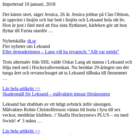
Importerad
10 januari, 2018
Det känns stort, säger Jessica, 26 år. Jessica jobbar på Clas Ohlson,
är uppväxt i Insjön och har bott i Insjön och Leksand hela sitt liv.
Hon är just i färd med att fixa sista flyttlasset, kärleken gör att hon
flyttar till Farsta utanför …
Nyhetskälla:
dt.se
Fler nyheter om Leksand
Efter degraderingen – Lang vill ha revansch: "Allt var mörkt"
Trots alternativ från SHL valde Oskar Lang att stanna i Leksand och
följa med ned i Hockeyallsvenskan. Nu berättar 29-åringen om det
tunga året och revanschsuget att ta Leksand tillbaka till finrummet
…
Läs hela artikeln >>
Skadesmäll för Leksand – målvakten missar försäsongen
Leksand har drabbats av ett tidigt avbräck inför säsongen.
Målvakten Robin Christoffersson väntas bli borta i fyra till sex
veckor, meddelar klubben. // Skaffa Hockeynews PLUS – nu med
Swish! ✔ 3 måna …
Läs hela artikeln >>