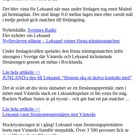
Det blev vinst för Leksand när man under lördagen tog emot Malmö
på hemmaplan. Det stod länge 0-0 mellan lagen men efter varsitt mål
i tredje period gick matchen till förlängning.
Nyhetskälla:
Sveriges Radio
Fler nyheter om Leksand
Nyförvärven glänste – Leksand vinner första träningsmatchen
Under fredagskvällen spelades den första träningsmatchen inför
säsongen i Sverige där Västerås och Leksand kickstartade
försäsongen genom att mötas i Rocklunda.
Läs hela artikeln >>
JUNLAND:s tips till Leksand: “Honom ska ni skriva kontrakt med”
Det är svårt att dra stora slutsatser av en försäsongspremiär, men i
mötet med Västerås stack en Leksandsspelare ut lite extra för mig.
Backen Nathan Staios är på tryout – och gör han ett par matcher …
Läs hela artikeln >>
Leksand vann försäsongspremiären mot Västerås
Hockeysäsongen är i gång! Leksand vann försäsongspremiären
borta mot Västerås framför storpublik. Över 3 500 personer fick se