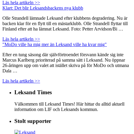
Läs hela artikeln >>
Klart: Det blir Leksandsbackens nya klubb
Olle Strandell lämnade Leksand efter klubbens degradering. Nu är
backen klar för en flytt till en mästarklubb. Olle Strandell flyttar till
Finland efter att ha lämnat Leksand. Foto: Petter Arvidson/Bi …
Läs hela artikeln >>
"MoDo ville ha mig mer än Leksand ville ha kvar mig"
Efter en tung säsong där självförtroendet försvann kände sig inte
Marcus Karlberg prioriterad på samma sätt i Leksand. Nu öppnar
26-åringen upp om valet att istället skriva på för MoDo och utmana
Dala …
Läs hela artikeln >>
Leksand Times
Välkommen till Leksand Times! Här hittar du alltid aktuell
information om LIF och Leksands kommun.
Stolt supporter