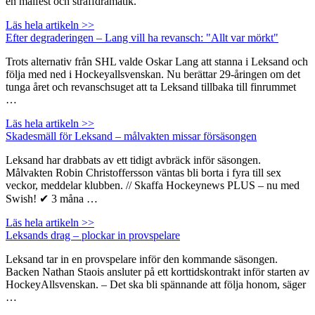
en målfest och straffdramatik.
Läs hela artikeln >>
Efter degraderingen – Lang vill ha revansch: "Allt var mörkt"
Trots alternativ från SHL valde Oskar Lang att stanna i Leksand och
följa med ned i Hockeyallsvenskan. Nu berättar 29-åringen om det
tunga året och revanschsuget att ta Leksand tillbaka till finrummet
…
Läs hela artikeln >>
Skadesmäll för Leksand – målvakten missar försäsongen
Leksand har drabbats av ett tidigt avbräck inför säsongen.
Målvakten Robin Christoffersson väntas bli borta i fyra till sex
veckor, meddelar klubben. // Skaffa Hockeynews PLUS – nu med
Swish! ✔ 3 måna …
Läs hela artikeln >>
Leksands drag – plockar in provspelare
Leksand tar in en provspelare inför den kommande säsongen.
Backen Nathan Staois ansluter på ett korttidskontrakt inför starten av
HockeyAllsvenskan. – Det ska bli spännande att följa honom, säger
…