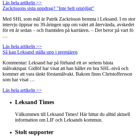
Läs hela artikeln >>
Zackrissons sista uppdrag? "Inte helt omöjligt"
Med SHL som mål är Patrik Zackrisson hemma i Leksand. I en stor
intervju öppnar nu 39-åringen upp om valet att återvända, avskedet
för ett år sedan – och framtiden på karriären. – Det beror på vart fö
…
Läs hela artikeln >>
Så kan Leksand ställa upp i premiären
Kommentar: Leksand har på förhand ett av seriens bästa
målvaktspar. Gidlöf har visat att han håller en bra SHL-nivå och
kommer att vara tänkt förstamålvakt. Bakom finns Christoffersson
som har visat …
Läs hela artikeln >>
Leksand Times
Välkommen till Leksand Times! Här hittar du alltid aktuell
information om LIF och Leksands kommun.
Stolt supporter