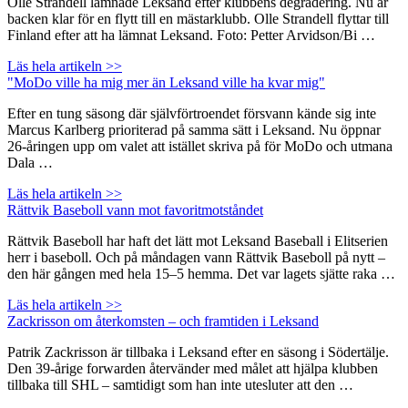
Olle Strandell lämnade Leksand efter klubbens degradering. Nu är
backen klar för en flytt till en mästarklubb. Olle Strandell flyttar till
Finland efter att ha lämnat Leksand. Foto: Petter Arvidson/Bi …
Läs hela artikeln >>
"MoDo ville ha mig mer än Leksand ville ha kvar mig"
Efter en tung säsong där självförtroendet försvann kände sig inte
Marcus Karlberg prioriterad på samma sätt i Leksand. Nu öppnar
26-åringen upp om valet att istället skriva på för MoDo och utmana
Dala …
Läs hela artikeln >>
Rättvik Baseboll vann mot favoritmotståndet
Rättvik Baseboll har haft det lätt mot Leksand Baseball i Elitserien
herr i baseboll. Och på måndagen vann Rättvik Baseboll på nytt –
den här gången med hela 15–5 hemma. Det var lagets sjätte raka …
Läs hela artikeln >>
Zackrisson om återkomsten – och framtiden i Leksand
Patrik Zackrisson är tillbaka i Leksand efter en säsong i Södertälje.
Den 39-årige forwarden återvänder med målet att hjälpa klubben
tillbaka till SHL – samtidigt som han inte utesluter att den …