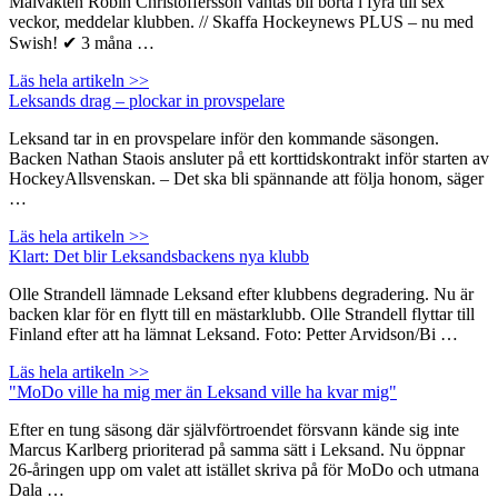
Målvakten Robin Christoffersson väntas bli borta i fyra till sex
veckor, meddelar klubben. // Skaffa Hockeynews PLUS – nu med
Swish! ✔ 3 måna …
Läs hela artikeln >>
Leksands drag – plockar in provspelare
Leksand tar in en provspelare inför den kommande säsongen.
Backen Nathan Staois ansluter på ett korttidskontrakt inför starten av
HockeyAllsvenskan. – Det ska bli spännande att följa honom, säger
…
Läs hela artikeln >>
Klart: Det blir Leksandsbackens nya klubb
Olle Strandell lämnade Leksand efter klubbens degradering. Nu är
backen klar för en flytt till en mästarklubb. Olle Strandell flyttar till
Finland efter att ha lämnat Leksand. Foto: Petter Arvidson/Bi …
Läs hela artikeln >>
"MoDo ville ha mig mer än Leksand ville ha kvar mig"
Efter en tung säsong där självförtroendet försvann kände sig inte
Marcus Karlberg prioriterad på samma sätt i Leksand. Nu öppnar
26-åringen upp om valet att istället skriva på för MoDo och utmana
Dala …