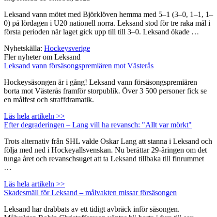
Leksand vann mötet med Björklöven hemma med 5–1 (3–0, 1–1, 1–
0) på lördagen i U20 nationell norra. Leksand stod för tre raka mål i
första perioden när laget gick upp till till 3–0. Leksand ökade …
Nyhetskälla:
Hockeysverige
Fler nyheter om Leksand
Leksand vann försäsongspremiären mot Västerås
Hockeysäsongen är i gång! Leksand vann försäsongspremiären
borta mot Västerås framför storpublik. Över 3 500 personer fick se
en målfest och straffdramatik.
Läs hela artikeln >>
Efter degraderingen – Lang vill ha revansch: "Allt var mörkt"
Trots alternativ från SHL valde Oskar Lang att stanna i Leksand och
följa med ned i Hockeyallsvenskan. Nu berättar 29-åringen om det
tunga året och revanschsuget att ta Leksand tillbaka till finrummet
…
Läs hela artikeln >>
Skadesmäll för Leksand – målvakten missar försäsongen
Leksand har drabbats av ett tidigt avbräck inför säsongen.